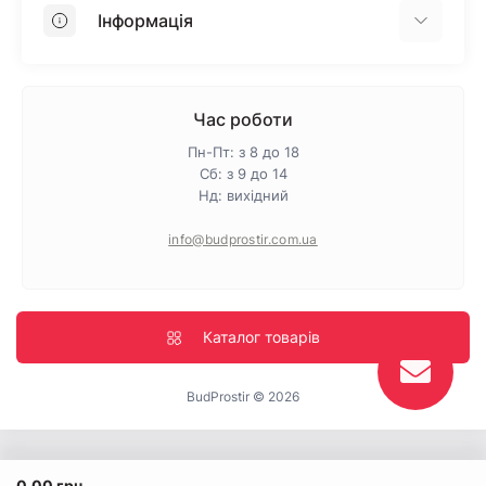
OSB
Інформація
Пінопласт
Пінополістирол
Доставка
Мінеральна вата
Оплата
Час роботи
Клей для плитки
Контакти
Пн-Пт: з 8 до 18
Гарантія та повернення
Сб: з 9 до 14
Нд: вихідний
Про магазин
Політика конфіденційності
info@budprostir.com.ua
Блог
Карта сайту
Виробники
Каталог товарів
BudProstir © 2026
0.00 грн