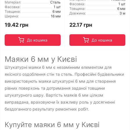
Матеріал:
Сталь
Фасовка:
1 шт
Фасовка:
1 шт
Товщина:
6 мм
Товщина:
6 мм
Довжина:
3 м
Ширина:
16 мм
19.42 грн
22.17 грн
До кошика
До кошика
Маяки 6 мм у Києві
Штукатурні маяки 6 мм є незамінним елементом для
якісного оздоблення стін та стель. Професійні будівельники
використовують маяки штукатурні 6 мм для створення
рівних поверхонь та дотримання заданої товщини
штукатурного шару. Вартість маяків 6 мм цілком
виправдана, враховуючи їх важливу роль у досягненні
бездоганного результату ремонтних робіт.
Купуйте маяки 6 мм у Києві