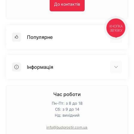
До контактів
КНОПКА
ЗВ'ЯЗКУ
Популярне
Гіпсокартон
OSB
Інформація
Пінопласт
Пінополістирол
Доставка
Мінеральна вата
Оплата
Час роботи
Клей для плитки
Контакти
Пн-Пт: з 8 до 18
Гарантія та повернення
Сб: з 9 до 14
Нд: вихідний
Про магазин
Політика конфіденційності
info@budprostir.com.ua
Блог