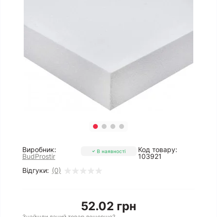
Виробник:
Код товару:
В наявності
BudProstir
103921
Відгуки:
(0)
52.02 грн
Знайшли даний товар дешевше?