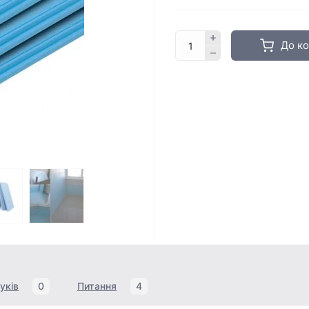
До к
уків
0
Питання
4