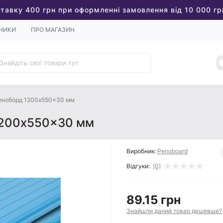
тавку 400 грн при оформленні замовлення від 10 000 гр
НИКИ
ПРО МАГАЗИН
Пеноборд 1200x550x30 мм
1200x550x30 мм
Виробник:
Penoboard
Відгуки:
(0)
89.15 грн
Знайшли даний товар дешевше?