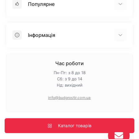
Популярне
Гіпсокартон
OSB
Інформація
Пінопласт
Пінополістирол
Доставка
Мінеральна вата
Оплата
Час роботи
Клей для плитки
Контакти
Пн-Пт: з 8 до 18
Гарантія та повернення
Сб: з 9 до 14
Нд: вихідний
Про магазин
Політика конфіденційності
info@budprostir.com.ua
Блог
Карта сайту
Виробники
Каталог товарів