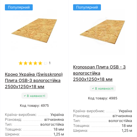
Популярний
Популярний
1
Kronospan Плита OSB - 3
вологостійка
Кроно Україна (Swisskrono)
2500x1250x18 мм
Плита OSB-3 вологостійка
2500x1250x18 мм
В наявності
В наявності
Код товару: 4985
Код товару: 4975
Країна-виробник:
Україна
Країна-виробник:
Україна
Різновид:
вітчизняна
Різновид:
вітчизняна
Тип:
вологостійка
Тип:
вологостійка
Товщина:
18 мм
Товщина:
18 мм
Ширина:
1,25 м
Ширина:
1,25 м