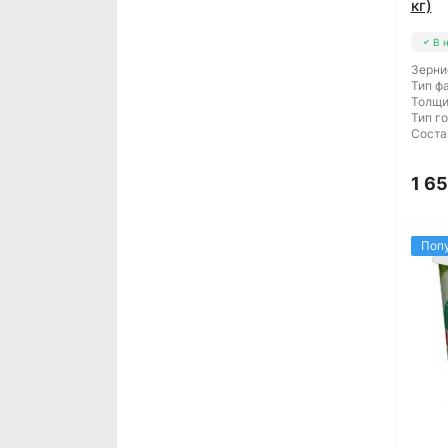
кг)
В 
Зерни
Тип ф
Толщи
Тип г
Соста
1 65
Поп