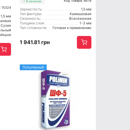
Код Товара: 4678
В наличии
: 15324
Зернистость:
1,5 мм
Тип фактуры:
Камешковая
1,5 мм
Сезонность:
Всесезонная
шковая
Толщина слоя:
1-3 мм
Сухая
Тип готовности:
Готовая к применению
альный
Мешок
1 941.81 грн
Популярный