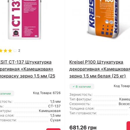
2
SIT CT-137 Штукатурка
Kreisel P100 Штукатурка
ративная «Камешковая»
декоративная «Камешкова
покраску зерно 1,5 мм (25
зерно 1,5 мм белая (25 кг)
Код Товар
В наличии
Код Товара: 6726
наличии
Зернистость:
Тип фактуры:
Каме
стость:
1,5 мм
Сезонность:
Всесе
ь:
CT-137
Толщина слоя:
актуры:
Камешковая
Тип готовности:
на слоя:
1,5 мм
отовности:
Сухая
681.26 грн