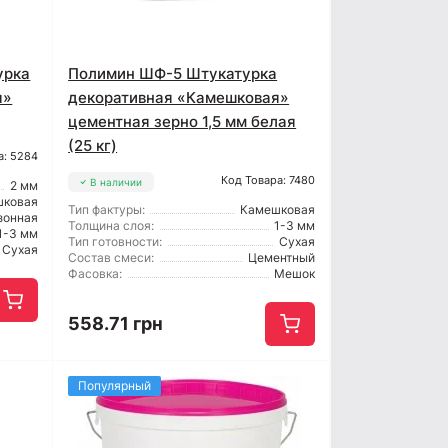
урка
Полимин ШФ-5 Штукатурка
я»
декоративная «Камешковая»
цементная зерно 1,5 мм белая
(25 кг)
а: 5284
Код Товара: 7480
В наличии
2 мм
шковая
Тип фактуры:
Камешковая
зонная
Толщина слоя:
1-3 мм
1-3 мм
Тип готовности:
Сухая
Сухая
Состав смеси:
Цементный
Фасовка:
Мешок
558.71 грн
Популярный