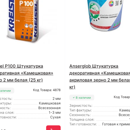
sel P100 Штукатурка
Anserglob Штукатурка
ративная «Камешковая»
декоративная «Камешкова
о 2 мм белая (25 кг)
акриловая зерно 2 мм бела
кг)
Код Товара: 4878
наличии
Код Товар
В наличии
стость:
2 мм
актуры:
Камешковая
Зернистость:
ность:
Всесезонная
Тип фактуры:
Каме
на слоя:
1-3 мм
Сезонность:
Всесе
отовности:
Сухая
Толщина слоя:
Тип готовности:
Готовая к прим