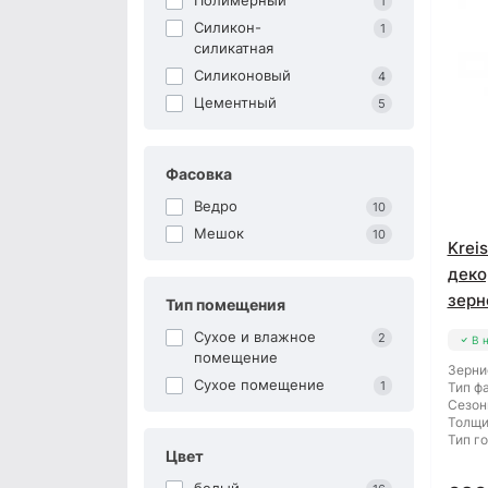
Полимерный
1
Силикон-
1
силикатная
Силиконовый
4
Цементный
5
Фасовка
Ведро
10
Мешок
10
Krei
деко
зерн
Тип помещения
Сухое и влажное
2
В 
помещение
Зерни
Сухое помещение
1
Тип ф
Сезон
Толщи
Тип г
Цвет