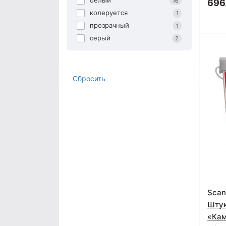
белый
16
696.
колеруется
1
прозрачный
1
серый
2
Сбросить
Scan
Штук
«Кам