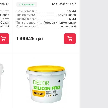
ара: 97
Код Товара: 14797
В наличии
1,5 мм
Зернистость:
1,5 мм
шковая
Тип фактуры:
Камешковая
1,5 мм
Толщина слоя:
1,5 мм
Сухая
Тип готовности:
Готовая к применению
альный
Состав смеси:
Акриловый
1 969.29 грн