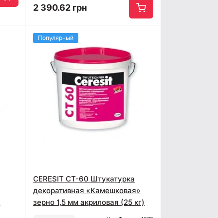
2 390.62 грн
Популярный
CERESIT CT-60 Штукатурка
декоративная «Камешковая»
м
зерно 1,5 мм акриловая (25 кг)