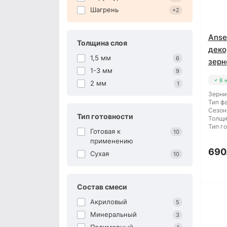
Шагрень
+2
Anse
Толщина слоя
деко
1,5 мм
6
зерно
1-3 мм
9
В 
2 мм
1
Зерни
Тип ф
Сезон
Тип готовности
Толщи
Тип г
Готовая к
10
применению
690
Сухая
10
Состав смеси
Акриловый
5
Минеральный
3