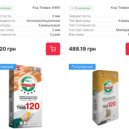
Код Товара: 6480
Код Товара
наличии
В наличии
стость:
2 мм
Зернистость:
видность:
теплоизоляционная
Тип фактуры:
Каме
актуры:
Камешковая
Тип готовности:
на слоя:
2 мм
Состав смеси:
Минер
отовности:
Сухая
Фасовка:
20 грн
488.19 грн
улярный
Популярный