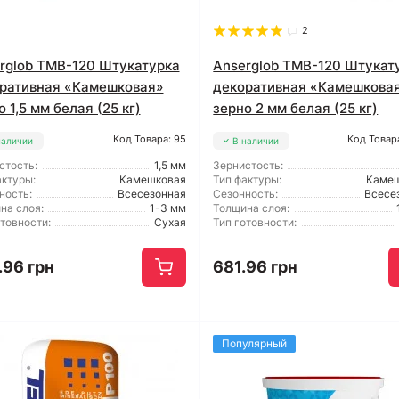
2
rglob TMB-120 Штукатурка
Anserglob TMB-120 Штукат
ративная «Камешковая»
декоративная «Камешкова
 1,5 мм белая (25 кг)
зерно 2 мм белая (25 кг)
Код Товара: 95
Код Товар
наличии
В наличии
стость:
1,5 мм
Зернистость:
актуры:
Камешковая
Тип фактуры:
Каме
ность:
Всесезонная
Сезонность:
Всесе
на слоя:
1-3 мм
Толщина слоя:
отовности:
Сухая
Тип готовности:
.96 грн
681.96 грн
Популярный