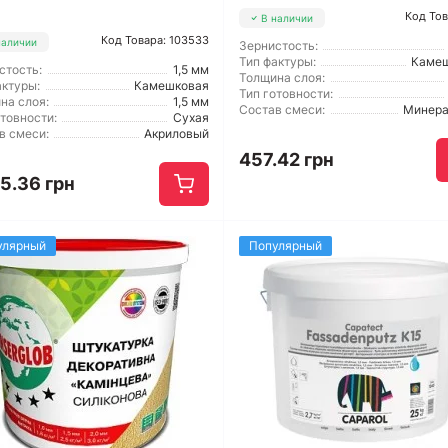
Код Тов
В наличии
Код Товара: 103533
наличии
Зернистость:
Тип фактуры:
Каме
стость:
1,5 мм
Толщина слоя:
актуры:
Камешковая
Тип готовности:
на слоя:
1,5 мм
Состав смеси:
Минер
отовности:
Сухая
в смеси:
Акриловый
457.42 грн
5.36 грн
улярный
Популярный