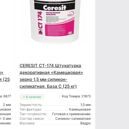
CERESIT CT-174 Штукатурка
я»
декоративная «Камешковая»
я (25
зерно 1,5 мм силикон-
силикатная, База C (25 кг)
а: 6877
Код Товара: 21873
В наличии
2 мм
Зернистость:
1,5 мм
шковая
Тип фактуры:
Камешковая
зонная
Тип готовности:
Готовая к применению
1-3 мм
Состав смеси:
Силикон-силикатная
енению
Фасовка:
Ведро