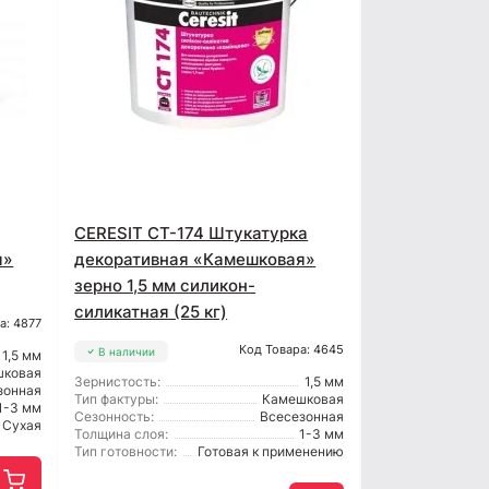
CERESIT CT-174 Штукатурка
я»
декоративная «Камешковая»
зерно 1,5 мм силикон-
силикатная (25 кг)
а: 4877
Код Товара: 4645
В наличии
1,5 мм
шковая
Зернистость:
1,5 мм
зонная
Тип фактуры:
Камешковая
1-3 мм
Сезонность:
Всесезонная
Сухая
Толщина слоя:
1-3 мм
Тип готовности:
Готовая к применению