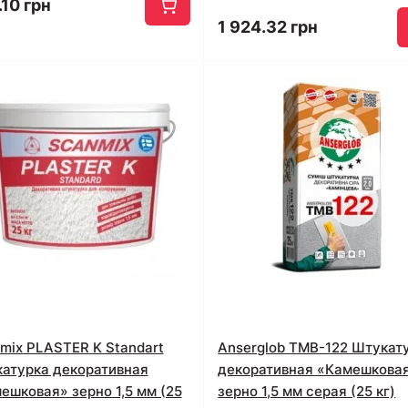
10 грн
1 924.32 грн
mix PLASTER K Standart
Anserglob TMB-122 Штукат
атурка декоративная
декоративная «Камешкова
ешковая» зерно 1,5 мм (25
зерно 1,5 мм серая (25 кг)