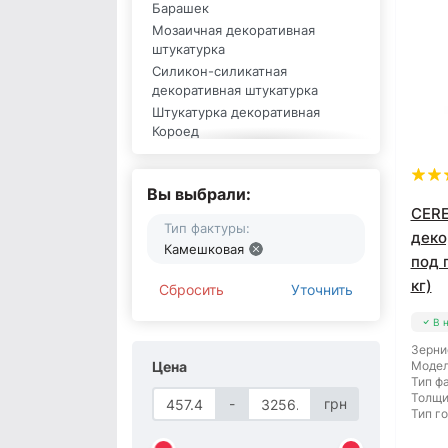
Барашек
Мозаичная декоративная
штукатурка
Силикон-силикатная
декоративная штукатурка
Штукатурка декоративная
Короед
Декоративная штукатурка 2,5
мм
Вы выбрали:
Акриловая декоративная
CERE
штукатурка
Тип фактуры:
Декоративная штукатурка 2 мм
деко
Камешковая
Белая декоративная штукатурка
под 
Силиконовая декоративная
кг)
Сбросить
Уточнить
штукатурка
Камешковая декоративная
В 
штукатурка
Зерни
Декоративная штукатурка 1,5
Цена
Модел
мм
Тип ф
Толщи
Декоративная штукатурка
-
грн
Тип г
TIGOR
Декоративная штукатурка Plast