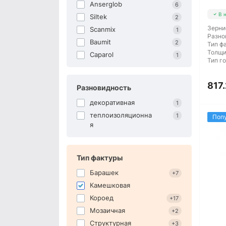
Anserglob
6
В 
Siltek
2
Зерни
Scanmix
1
Разно
Baumit
2
Тип ф
Толщи
Caparol
1
Тип г
817.
Разновидность
декоративная
1
теплоизоляционна
1
Поп
я
Тип фактуры
Барашек
+7
Камешковая
Короед
+17
Мозаичная
+2
Структурная
+3