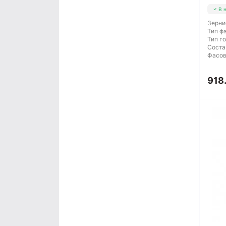
В 
Зерни
Тип ф
Тип г
Соста
Фасов
918.