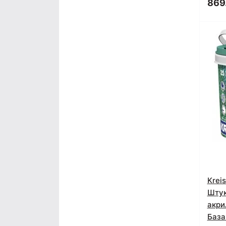
869
Krei
Штук
акри
База 