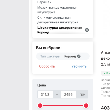
Барашек
Мозаичная декоративная
штукатурка
Силикон-силикатная
декоративная штукатурка
Штукатурка декоративная
Короед
Декоративная штукатурка 2,5
мм
Вы выбрали:
Акриловая декоративная
Anse
штукатурка
Тип фактуры:
Короед
Декоративная штукатурка 2 мм
деко
Белая декоративная штукатурка
2,5 м
Сбросить
Уточнить
Силиконовая декоративная
штукатурка
В 
Камешковая декоративная
Зерни
штукатурка
Тип ф
Цена
Сезон
Декоративная штукатурка 1,5
Толщи
мм
-
грн
Тип г
Декоративная штукатурка
TIGOR
403
Декоративная штукатурка Plast