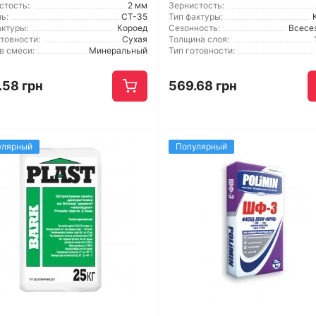
стость:
2 мм
Зернистость:
ь:
CT-35
Тип фактуры:
актуры:
Короед
Сезонность:
Всесе
отовности:
Сухая
Толщина слоя:
в смеси:
Минеральный
Тип готовности:
.58 грн
569.68 грн
улярный
Популярный