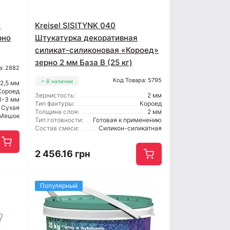
а
Kreisel SISITYNK 040
рно
Штукатурка декоративная
силикат-силиконовая «Короед»
зерно 2 мм База В (25 кг)
а: 2882
Код Товара: 5795
В наличии
2,5 мм
Короед
Зернистость:
2 мм
1-3 мм
Тип фактуры:
Короед
Сухая
Толщина слоя:
2 мм
Мешок
Тип готовности:
Готовая к применению
Состав смеси:
Силикон-силикатная
2 456.16 грн
Популярный