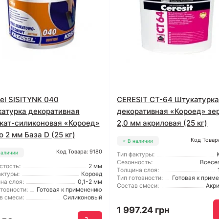
sel SISITYNK 040
CERESIT CT-64 Штукатурк
атурка декоративная
декоративная «Короед» зе
кат-силиконовая «Короед»
2,0 мм акриловая (25 кг)
о 2 мм База D (25 кг)
Код Товар
В наличии
Код Товара: 9180
наличии
Тип фактуры:
Сезонность:
Всесе
стость:
2 мм
Толщина слоя:
актуры:
Короед
Тип готовности:
Готовая к прим
на слоя:
0,1-2 мм
Состав смеси:
Акр
отовности:
Готовая к применению
в смеси:
Силиконовый
1 997.24 грн