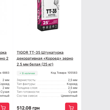
урка
TIGOR TT-35 Штукатурка
рно 2
декоративная «Короед» зерно
2,5 мм белая (25 кг)
а: 6883
Код Товара: 105583
В наличии
2 мм
Зернистость:
2,5 мм
Короед
Тип фактуры:
Короед
2 мм
Толщина слоя:
2,5 мм
Сухая
Тип готовности:
Сухая
ентный
Состав смеси:
Цементный
512.08 грн