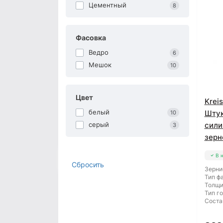
Цементный
8
Фасовка
Ведро
6
Мешок
10
Цвет
Krei
белый
Штук
10
серый
сили
3
зерн
В 
Сбросить
Зерни
Тип ф
Толщи
Тип г
Соста