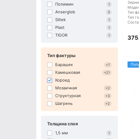
Зерни
Полимин
1
Модел
Anserglob
3
Тип ф
Тип г
Siltek
1
Соста
Plast
1
TIGOR
1
375
Тип фактуры
Барашек
Поп
+7
Камешковая
+21
Короед
Мозаичная
+2
Структурная
+3
Шагрень
+2
Толщина слоя
1,5 мм
1