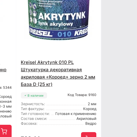
а
Kreisel Akrytynk 010 PL
рно
Штукатурка декоративная
акриловая «Короед» зерно 2 мм
База D (25 кг)
а: 5344
Код Товара: 9160
В наличии
Короед
зонная
Зернистость:
2 мм
1-3 мм
Тип фактуры:
Короед
енению
Тип готовности:
Готовая к применению
иловый
Состав смеси:
Акриловый
Фасовка:
Ведро