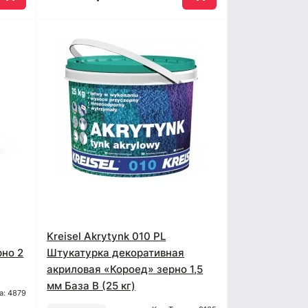
Kreisel Akrytynk 010 PL
рно 2
Штукатурка декоративная
акриловая «Короед» зерно 1,5
мм База B (25 кг)
а: 4879