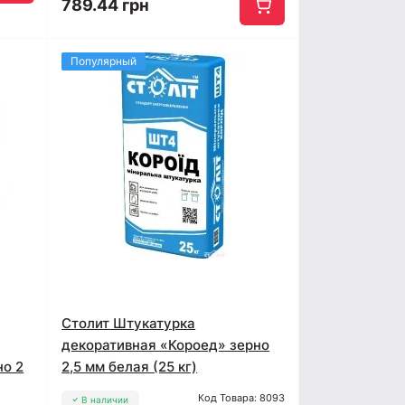
789.44 грн
Популярный
Столит Штукатурка
декоративная «Короед» зерно
но 2
2,5 мм белая (25 кг)
Код Товара: 8093
В наличии