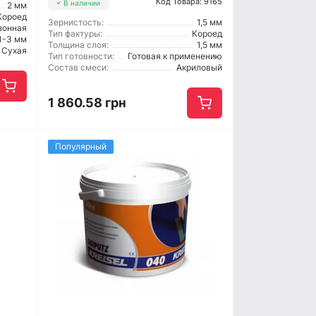
Код Товара: 9165
В наличии
2 мм
Короед
Зернистость:
1,5 мм
зонная
Тип фактуры:
Короед
1-3 мм
Толщина слоя:
1,5 мм
Сухая
Тип готовности:
Готовая к применению
Состав смеси:
Акриловый
1 860.58 грн
Популярный