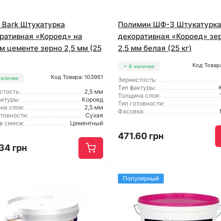
t Bark Штукатурка
Полимин ШФ-3 Штукатурк
ративная «Короед» на
декоративная «Короед» зе
м цементе зерно 2,5 мм (25
2,5 мм белая (25 кг)
Код Товар
В наличии
Код Товара: 103961
наличии
Зернистость:
Тип фактуры:
стость:
2,5 мм
Толщина слоя:
актуры:
Короед
Тип готовности:
на слоя:
2,5 мм
Фасовка:
отовности:
Сухая
в смеси:
Цементный
471.60 грн
34 грн
Популярный