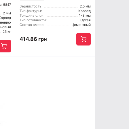
а: 5847
Зернистость:
2,5 мм
Тип фактуры:
Короед
2 мм
Толщина слоя:
1-3 мм
Короед
Тип готовности:
Сухая
енению
Состав смеси:
Цементный
оновый
25 кг
414.86 грн