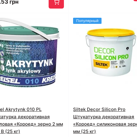
.53 грн
Популярный
sel Akrytynk 010 PL
Siltek Dеcor Silicon Pro
атурка декоративная
Штукатурка декоративная
ловая «Короед» зерно 2 мм
«Короед» силиконовая зер
В (25 кг)
мм (25 кг)