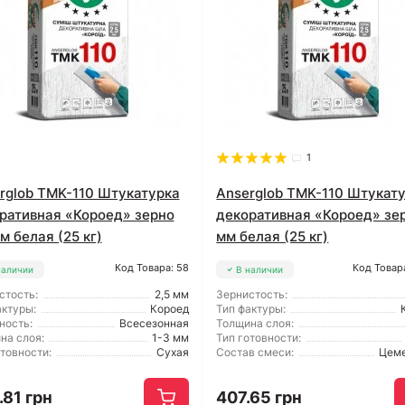
1
rglob TMK-110 Штукатурка
Anserglob TMK-110 Штукат
ративная «Короед» зерно
декоративная «Короед» зе
м белая (25 кг)
мм белая (25 кг)
Код Товара: 58
Код Товар
наличии
В наличии
стость:
2,5 мм
Зернистость:
актуры:
Короед
Тип фактуры:
ность:
Всесезонная
Толщина слоя:
на слоя:
1-3 мм
Тип готовности:
отовности:
Сухая
Состав смеси:
Цем
.81 грн
407.65 грн