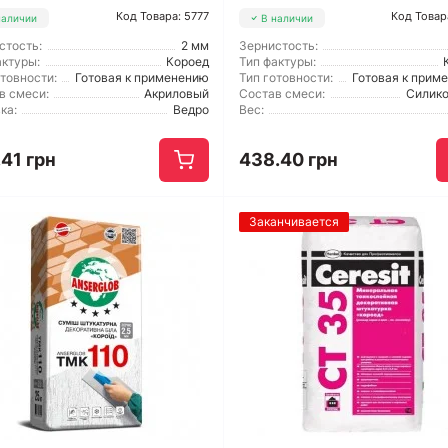
Код Товара: 5777
Код Товар
наличии
В наличии
стость:
2 мм
Зернистость:
актуры:
Короед
Тип фактуры:
отовности:
Готовая к применению
Тип готовности:
Готовая к прим
в смеси:
Акриловый
Состав смеси:
Силик
ка:
Ведро
Вес:
41 грн
438.40 грн
Заканчивается