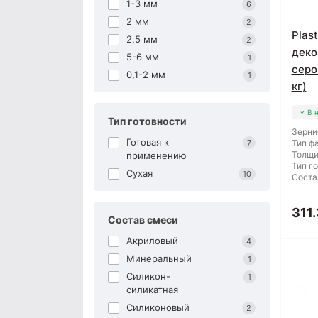
1-3 мм
6
2 мм
2
Plas
2,5 мм
2
деко
5-6 мм
1
серо
0,1-2 мм
1
кг)
В 
Тип готовности
Зерни
Готовая к
7
Тип ф
Толщи
применению
Тип г
Сухая
10
Соста
311.
Состав смеси
Акриловый
4
Минеральный
1
Силикон-
1
силикатная
Силиконовый
2