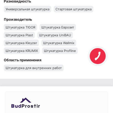
Разновидность
Универсальная штукатурка
Стартовая штукатурка
Производитель
Штукатурка TIGOR
Штукатурка Еврозит
Штукатурка Plast
Штукатурка UniBAU
Штукатурка Kleyzer
Штукатурка Wallmix
Штукатурка KRUMIX
Штукатурка Profline
Штукатурка Siltek
Штукатурка Scanmix
Область применения
Штукатурка Kreisel
Штукатурка Полимин
Штукатурка для внутренних работ
Штукатурка Eurogips
Штукатурка Церезит
Штукатурка BudmonsteR
Штукатурка Baumit
Штукатурка Aygips
Штукатурка Кнауф
Штукатурка Anserglob