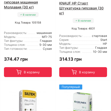
гипсовая машинная
KNAUF HP Старт
Молдавия (30 кг)
Штукатурка гипсовая (30
кг)
В наличии
В наличии
Код Товара: 105158
Код Товара: 4831
Разновидность:
машинная
Разновидность:
стартовая
Модель:
МП-75
Серия:
Start
Тип фактуры:
Гладкая
Модель:
HP
Толщина слоя:
5-30 мм
Тип фактуры:
Гладкая
Тип готовности:
Сухая
Толщина слоя:
10-30 мм
374.47 грн
314.13 грн
В корзину
В корзину
Популярный