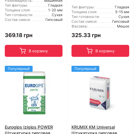
Разновидность:
машинная
Тип фактуры:
Гладкая
Тип фактуры:
Гладкая
Толщина слоя:
1-20 мм
Толщина слоя:
5-15 мм
Тип готовности:
Сухая
Тип готовности:
Сухая
Состав смеси:
Гипсовый
Состав смеси:
Гипсовый
Фасовка:
Мешок
369.18 грн
325.33 грн
В корзину
В корзину
Популярный
Популярный
Eurogips Izigips POWER
KRUMIX KM Universal
Штукатурка гипсовая
Штукатурка гипсовая