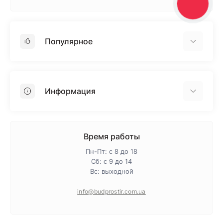
КНОПКА
ЗВ'ЯЗКУ
Популярное
Гипсокартон
OSB
Информация
Пенопласт
Пенополистирол
Доставка
Минеральная вата
Оплата
Время работы
Клей для плитки
Контакты
Пн-Пт: с 8 до 18
Гарантия и возврат
Сб: с 9 до 14
Вс: выходной
Про магазин
Политика конфиденциальности
info@budprostir.com.ua
Блог
Карта сайта