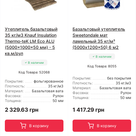
Утеплитель базальтовый
Базальтовый утеплитель
35 кг/м3 Knauf Insulation
Sweetondale мат
Thermo-teK LM Eco ALU
ламельный 35 кг/м³
(5000x1000x50 мм) - 5
(5000x1200x50) 6 м2
кв.м/рул
В наличии
В наличии
Код Товара: 8055
Код Товара: 52068
Покрытие:
без покрытия
Покрытие:
фольгированное
Плотность:
35 кг/м3
Плотность:
35 кг/м3
Материал:
Базальтовая вата
Материал:
Базальтовая вата
Фасовка:
Рулон
Фасовка:
Рулон
Толщина:
50 мм
Толщина:
50 мм
2 329.63 грн
1 417.29 грн
В корзину
В корзину