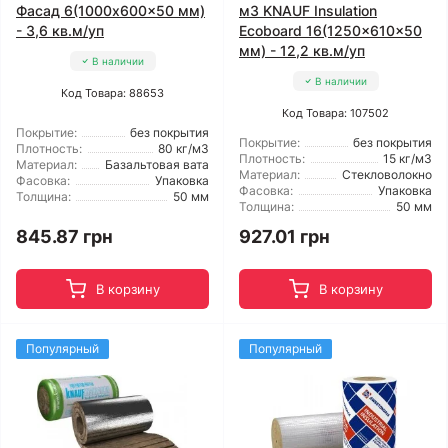
Фасад 6(1000x600x50 мм)
м3 KNAUF Insulation
- 3,6 кв.м/уп
Ecoboard 16(1250x610x50
мм) - 12,2 кв.м/уп
В наличии
В наличии
Код Товара: 88653
Код Товара: 107502
Покрытие:
без покрытия
Покрытие:
без покрытия
Плотность:
80 кг/м3
Плотность:
15 кг/м3
Материал:
Базальтовая вата
Материал:
Стекловолокно
Фасовка:
Упаковка
Фасовка:
Упаковка
Толщина:
50 мм
Толщина:
50 мм
845.87 грн
927.01 грн
В корзину
В корзину
Популярный
Популярный