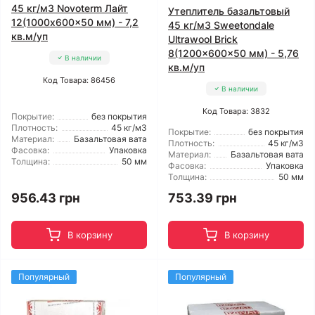
45 кг/м3 Novoterm Лайт
Утеплитель базальтовый
12(1000x600x50 мм) - 7,2
45 кг/м3 Sweetondale
кв.м/уп
Ultrawool Brick
8(1200x600x50 мм) - 5,76
В наличии
кв.м/уп
Код Товара: 86456
В наличии
Код Товара: 3832
Покрытие:
без покрытия
Плотность:
45 кг/м3
Покрытие:
без покрытия
Материал:
Базальтовая вата
Плотность:
45 кг/м3
Фасовка:
Упаковка
Материал:
Базальтовая вата
Толщина:
50 мм
Фасовка:
Упаковка
Толщина:
50 мм
956.43 грн
753.39 грн
В корзину
В корзину
Популярный
Популярный