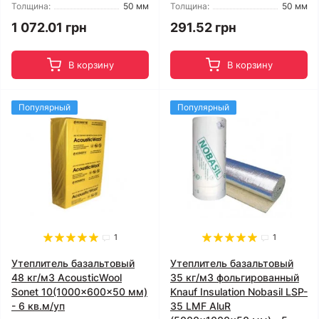
Толщина:
50 мм
Толщина:
50 мм
1 072.01 грн
291.52 грн
В корзину
В корзину
Популярный
Популярный
1
1
Утеплитель базальтовый
Утеплитель базальтовый
48 кг/м3 AcousticWool
35 кг/м3 фольгированный
Sonet 10(1000x600x50 мм)
Knauf Insulation Nobasil LSP-
- 6 кв.м/уп
35 LMF AluR