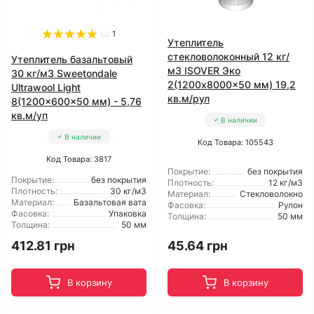
1
Утеплитель
стекловолоконный 12 кг/
Утеплитель базальтовый
м3 ISOVER Эко
30 кг/м3 Sweetondale
2(1200x8000x50 мм) 19,2
Ultrawool Light
кв.м/рул
8(1200x600x50 мм) - 5,76
кв.м/уп
В наличии
В наличии
Код Товара: 105543
Код Товара: 3817
Покрытие:
без покрытия
Покрытие:
без покрытия
Плотность:
12 кг/м3
Плотность:
30 кг/м3
Материал:
Стекловолокно
Материал:
Базальтовая вата
Фасовка:
Рулон
Фасовка:
Упаковка
Толщина:
50 мм
Толщина:
50 мм
412.81 грн
45.64 грн
В корзину
В корзину