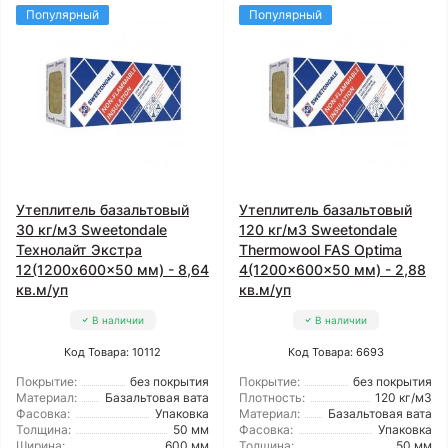
Популярный
Популярный
Утеплитель базальтовый
Утеплитель базальтовый
30 кг/м3 Sweetondale
120 кг/м3 Sweetondale
Технолайт Экстра
Thermowool FAS Optima
12(1200x600x50 мм) - 8,64
4(1200x600x50 мм) - 2,88
кв.м/уп
кв.м/уп
В наличии
В наличии
Код Товара: 10112
Код Товара: 6693
Покрытие:
без покрытия
Покрытие:
без покрытия
Материал:
Базальтовая вата
Плотность:
120 кг/м3
Фасовка:
Упаковка
Материал:
Базальтовая вата
Толщина:
50 мм
Фасовка:
Упаковка
Ширина:
600 мм
Толщина:
50 мм