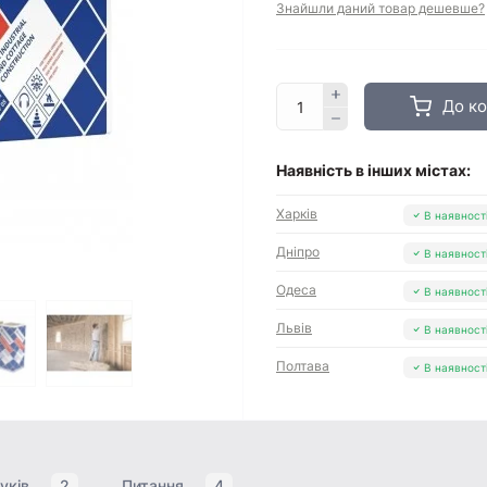
Знайшли даний товар дешевше?
До к
Наявність в інших містах:
Харків
В наявност
Дніпро
В наявност
Одеса
В наявност
Львів
В наявност
Полтава
В наявност
уків
2
Питання
4