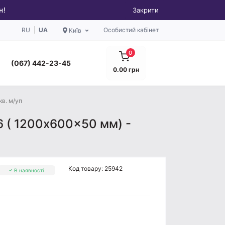
н!
Закрити
RU
UA
Особистий кабінет
Київ
0
(067) 442-23-45
0.00 грн
кв. м/уп
6 ( 1200x600x50 мм) -
Код товару:
25942
В наявності