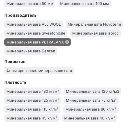
Минеральная вата 50 мм
Минеральная вата 100 мм
Производитель
Минеральная вата ALL WOOL
Минеральная вата Novoterm
Минеральная вата Sweetondale
Минеральная вата Isoroc
Минеральная вата PETRALANA
Минеральная вата Белтеп
Минеральная вата Acoustic Traffic
Покрытие
Минеральная вата Isover
Минеральная вата Knauf
Фольгированная минеральная вата
Минеральная вата IZOVAT
Минеральная вата Технониколь
Плотность
Минеральная вата 180 кг/м³
Минеральная вата 120 кг/м3
Минеральная вата 125 кг/м³
Минеральная вата 75 кг/м³
Минеральная вата 115 кг/м³
Минеральная вата 80 кг/м³
Минеральная вата 45 кг/м³
Минеральная вата 40 кг/м³
Минеральная вата 30 кг/м³
Минеральная вата 145 кг/м³