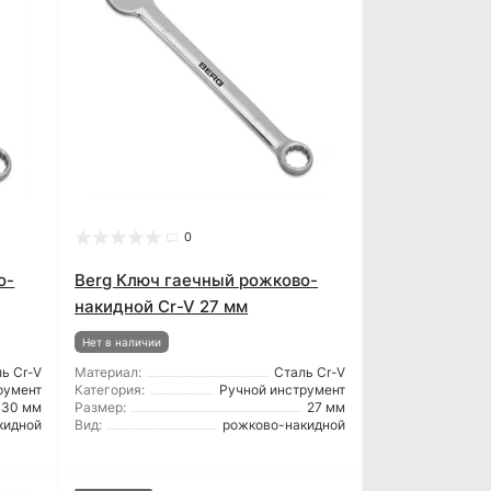
0
о-
Berg Ключ гаечный рожково-
накидной Cr-V 27 мм
Нет в наличии
ь Cr-V
Материал:
Сталь Cr-V
румент
Категория:
Ручной инструмент
30 мм
Размер:
27 мм
кидной
Вид:
рожково-накидной