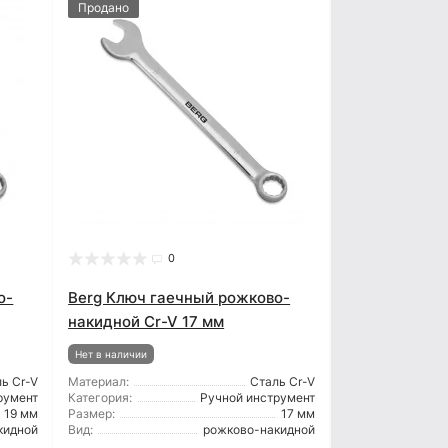
Продано
0
о-
Berg Ключ гаечный рожково-
накидной Cr-V 17 мм
Нет в наличии
ь Cr-V
Материал:
Сталь Cr-V
румент
Категория:
Ручной инструмент
19 мм
Размер:
17 мм
кидной
Вид:
рожково-накидной