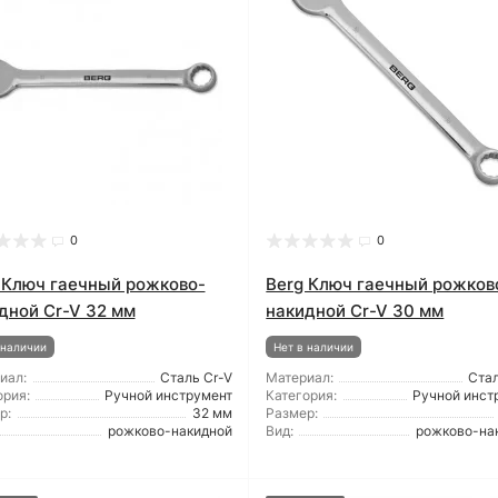
0
0
 Ключ гаечный рожково-
Berg Ключ гаечный рожков
дной Cr-V 32 мм
накидной Cr-V 30 мм
 наличии
Нет в наличии
иал:
Сталь Cr-V
Материал:
Стал
ория:
Ручной инструмент
Категория:
Ручной инст
р:
32 мм
Размер:
рожково-накидной
Вид:
рожково-на