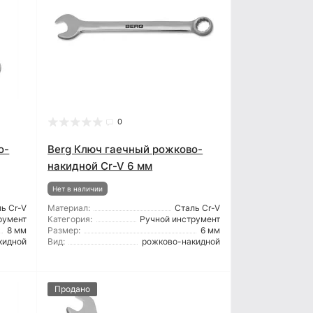
0
о-
Berg Ключ гаечный рожково-
накидной Cr-V 6 мм
Нет в наличии
ь Cr-V
Материал:
Сталь Cr-V
румент
Категория:
Ручной инструмент
8 мм
Размер:
6 мм
кидной
Вид:
рожково-накидной
Продано