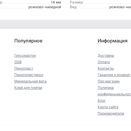
р:
14 мм
Размер:
рожково-накидной
Вид:
рожково-на
Популярное
Информация
Гипсокартон
Доставка
OSB
Оплата
Пенопласт
Контакты
Пенополистирол
Гарантия и возврат
Минеральная вата
Про магазин
Клей для плитки
Политика
конфиденциальнос
Блог
Карта сайта
Производители