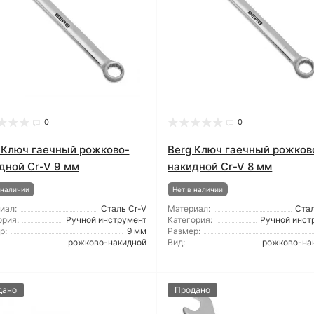
0
0
 Ключ гаечный рожково-
Berg Ключ гаечный рожков
дной Cr-V 9 мм
накидной Cr-V 8 мм
 наличии
Нет в наличии
иал:
Сталь Cr-V
Материал:
Стал
ория:
Ручной инструмент
Категория:
Ручной инст
р:
9 мм
Размер:
рожково-накидной
Вид:
рожково-на
дано
Продано