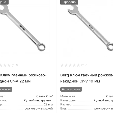
дано
Продано
0
0
 Ключ гаечный рожково-
Berg Ключ гаечный рожков
дной Cr-V 22 мм
накидной Cr-V 19 мм
 наличии
Нет в наличии
иал:
Сталь Cr-V
Материал:
Стал
ория:
Ручной инструмент
Категория:
Ручной инст
р:
22 мм
Размер:
рожково-накидной
Вид:
рожково-на