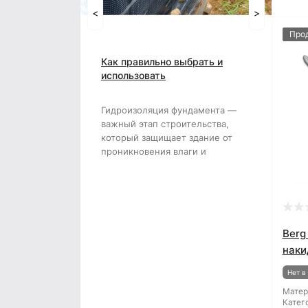
Емкость строительная
<
Тачка строительная
>
Наждачная бумага
Грабли
Про
Как правильно выбрать и
Полипропиленовый мешок
Губки для шлифования
использовать
гидроизоляционную пленку
Сварочные электроды
Зубило
для фундамента
Гидроизоляция фундамента —
важный этап строительства,
Сетка абразивная
Кельма
который защищает здание от
проникновения влаги и
Строительный скотч
Клещи
продлевает срок службы конс..
Ключи
Коронки
Berg
наки
Лопата
Нет в
Матер
Метла
Катег