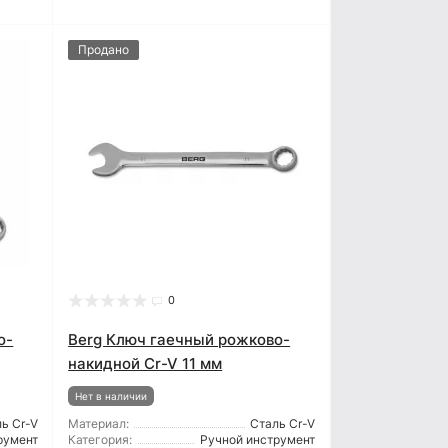
Продано
0
о-
Berg Ключ гаечный рожково-
накидной Cr-V 11 мм
Нет в наличии
ь Cr-V
Материал:
Сталь Cr-V
румент
Категория:
Ручной инструмент