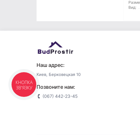
Разме
Вид:
Молоток
Монтажные пистолеты
Напильники
Нож и лезвия
Наш адрес:
Ножницы по металлу
Киев, Берковецкая 10
КНОПКА
Отвертка
Позвоните нам:
ЗВ'ЯЗКУ
(067) 442-23-45
Пилы и ножовки
Плоскогубцы
Рубанок