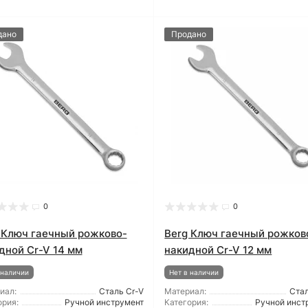
дано
Продано
0
0
 Ключ гаечный рожково-
Berg Ключ гаечный рожков
дной Cr-V 14 мм
накидной Cr-V 12 мм
 наличии
Нет в наличии
иал:
Сталь Cr-V
Материал:
Стал
ория:
Ручной инструмент
Категория:
Ручной инст