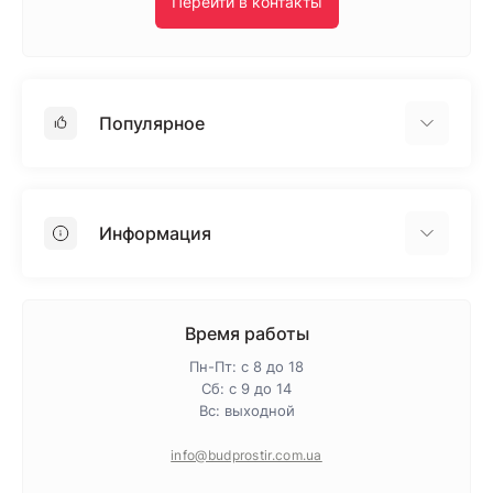
Перейти в контакты
Популярное
Гипсокартон
OSB
Информация
Пенопласт
Пенополистирол
Доставка
Минеральная вата
Оплата
Время работы
Клей для плитки
Контакты
Пн-Пт: с 8 до 18
Гарантия и возврат
Сб: с 9 до 14
Вс: выходной
Про магазин
Политика конфиденциальности
info@budprostir.com.ua
Блог