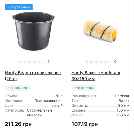
Популярный
0
0
Hardy Ведро строительное
Hardy Валик «Hardstar»
(20 л)
30x150 мм
В наличии
В наличии
Объем:
20 л
Разновидность:
Hardstar
Материал:
Пластмассовое
Тип:
Валик
Цвет:
черный
Диаметр:
30 мм
Категория:
Строительные
Ширина:
150 мм
емкости
Длина:
150 мм
211.26 грн
107.19 грн