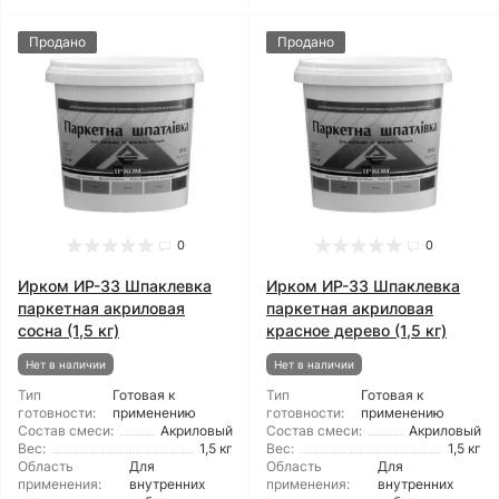
Продано
Продано
0
0
Ирком ИР-33 Шпаклевка
Ирком ИР-33 Шпаклевка
паркетная акриловая
паркетная акриловая
сосна (1,5 кг)
красное дерево (1,5 кг)
Нет в наличии
Нет в наличии
Тип
Готовая к
Тип
Готовая к
готовности:
применению
готовности:
применению
Состав смеси:
Акриловый
Состав смеси:
Акриловый
Вес:
1,5 кг
Вес:
1,5 кг
Область
Для
Область
Для
применения:
внутренних
применения:
внутренних