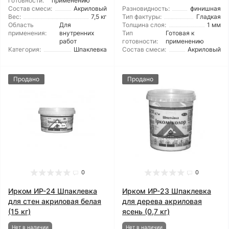
готовности:
применению
Состав смеси:
Акриловый
Разновидность:
финишная
Вес:
7,5 кг
Тип фактуры:
Гладкая
Область
Для
Толщина слоя:
1 мм
применения:
внутренних
Тип
Готовая к
работ
готовности:
применению
Категория:
Шпаклевка
Состав смеси:
Акриловый
Продано
Продано
0
0
Ирком ИР-24 Шпаклевка
Ирком ИР-23 Шпаклевка
для стен акриловая белая
для дерева акриловая
(15 кг)
ясень (0,7 кг)
Нет в наличии
Нет в наличии