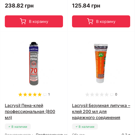
125.84 грн
238.82 грн
В корзину
В корзину
1
0
Lacrysil Пена-клей
Lacrysil Безумная липучка –
профессиональная (800
клей 200 мл для
мл)
надежного соединения
В наличии
В наличии
Разновидность:
Профессиональная
Объем:
0,2 л