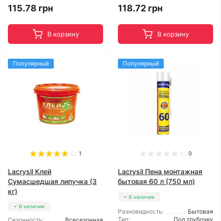
118.72 грн
115.78 грн
В корзину
В корзину
Популярный
Популярный
1
0
Lacrysil Клей
Lacrysil Пена монтажная
Сумасшедшая липучка (3
бытовая 60 л (750 мл)
кг)
В наличии
В наличии
Разновидность:
Бытовая
Тип:
Под трубочку
Сезонность:
Всесезонная