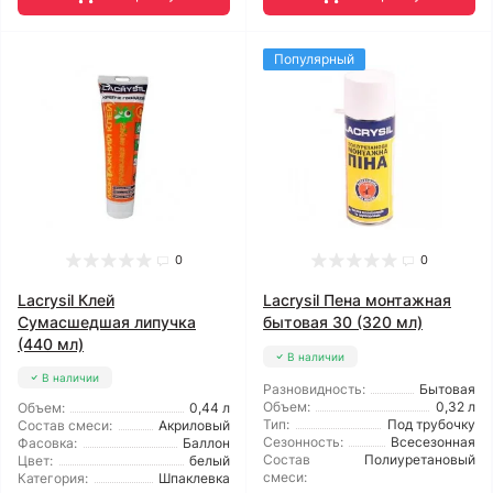
Популярный
0
0
Lacrysil Клей
Lacrysil Пена монтажная
Сумасшедшая липучка
бытовая 30 (320 мл)
(440 мл)
В наличии
В наличии
Разновидность:
Бытовая
Объем:
0,32 л
Объем:
0,44 л
Тип:
Под трубочку
Состав смеси:
Акриловый
Сезонность:
Всесезонная
Фасовка:
Баллон
Состав
Полиуретановый
Цвет:
белый
смеси:
Категория:
Шпаклевка