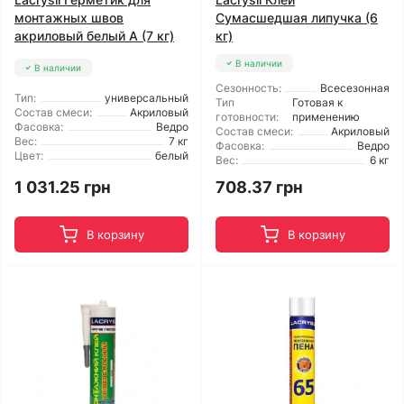
монтажных швов
Сумасшедшая липучка (6
акриловый белый А (7 кг)
кг)
В наличии
В наличии
Сезонность:
Всесезонная
Тип:
универсальный
Тип
Готовая к
Состав смеси:
Акриловый
готовности:
применению
Фасовка:
Ведро
Состав смеси:
Акриловый
Вес:
7 кг
Фасовка:
Ведро
Цвет:
белый
Вес:
6 кг
1 031.25 грн
708.37 грн
В корзину
В корзину