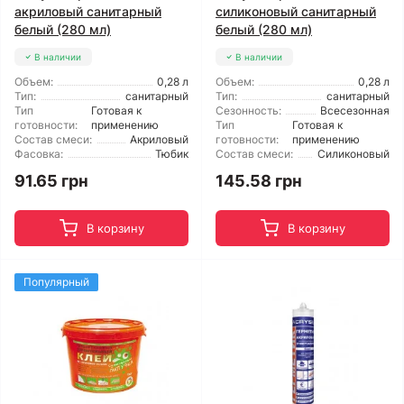
акриловый санитарный
силиконовый санитарный
белый (280 мл)
белый (280 мл)
В наличии
В наличии
Объем:
0,28 л
Объем:
0,28 л
Тип:
санитарный
Тип:
санитарный
Тип
Готовая к
Сезонность:
Всесезонная
готовности:
применению
Тип
Готовая к
Состав смеси:
Акриловый
готовности:
применению
Фасовка:
Тюбик
Состав смеси:
Силиконовый
91.65 грн
145.58 грн
В корзину
В корзину
Популярный