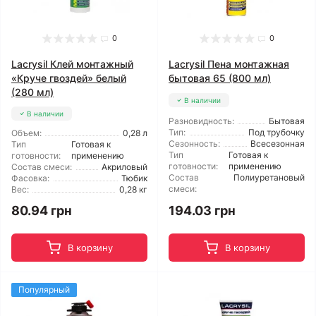
0
0
Lacrysil Клей монтажный
Lacrysil Пена монтажная
«Круче гвоздей» белый
бытовая 65 (800 мл)
(280 мл)
В наличии
В наличии
Разновидность:
Бытовая
Тип:
Под трубочку
Объем:
0,28 л
Сезонность:
Всесезонная
Тип
Готовая к
Тип
Готовая к
готовности:
применению
готовности:
применению
Состав смеси:
Акриловый
Состав
Полиуретановый
Фасовка:
Тюбик
смеси:
Вес:
0,28 кг
194.03 грн
80.94 грн
В корзину
В корзину
Популярный