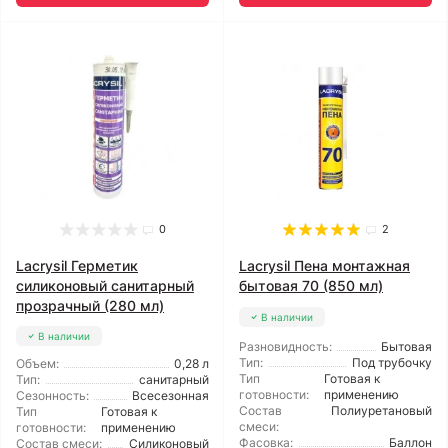
0
2
Lacrysil Герметик
Lacrysil Пена монтажная
силиконовый санитарный
бытовая 70 (850 мл)
прозрачный (280 мл)
В наличии
В наличии
Разновидность:
Бытовая
Тип:
Под трубочку
Объем:
0,28 л
Тип
Готовая к
Тип:
санитарный
готовности:
применению
Сезонность:
Всесезонная
Состав
Полиуретановый
Тип
Готовая к
смеси:
готовности:
применению
Фасовка:
Баллон
Состав смеси:
Силиконовый