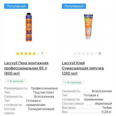
Популярный
Популярный
1
0
Lacrysil Пена монтажная
Lacrysil Клей
профессиональная 65 л
Сумасшедшая липучка
(800 мл)
(280 мл)
В наличии
В наличии
Разновидность:
Профессиональная
Сезонность:
Всесезонная
Тип:
Под пистолет
Тип
Готовая к
Сезонность:
Всесезонная
готовности:
применению
Тип
Готовая к
Состав смеси:
Акриловый
готовности:
применению
Фасовка:
Тюбик
Состав
Полиуретановый
Вес:
0,28 кг
смеси: