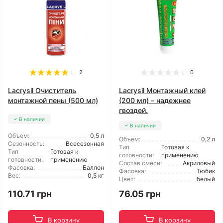
2
0
Lacrysil Очиститель
Lacrysil Монтажный клей
монтажной пены (500 мл)
(200 мл) – надежнее
гвоздей.
В наличии
В наличии
Объем:
0,5 л
Объем:
0,2 л
Сезонность:
Всесезонная
Тип
Готовая к
Тип
Готовая к
готовности:
применению
готовности:
применению
Состав смеси:
Акриловый
Фасовка:
Баллон
Фасовка:
Тюбик
Вес:
0,5 кг
Цвет:
белый
110.71 грн
76.05 грн
В корзину
В корзину