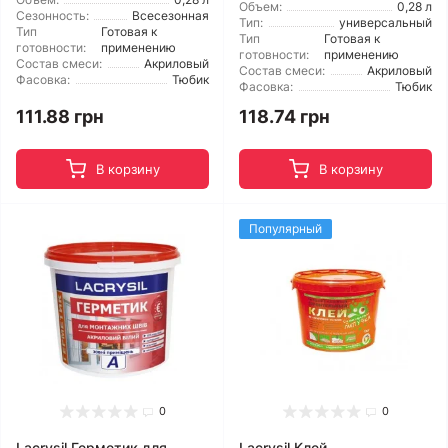
Объем:
0,28 л
Сезонность:
Всесезонная
Тип:
универсальный
Тип
Готовая к
Тип
Готовая к
готовности:
применению
готовности:
применению
Состав смеси:
Акриловый
Состав смеси:
Акриловый
Фасовка:
Тюбик
Фасовка:
Тюбик
111.88 грн
118.74 грн
В корзину
В корзину
Популярный
0
0
Lacrysil Герметик для
Lacrysil Клей