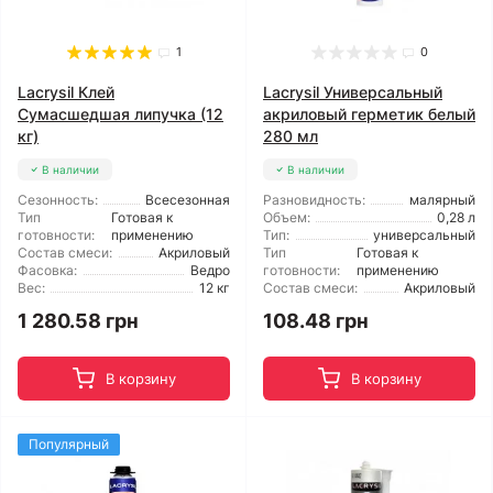
1
0
Lacrysil Клей
Lacrysil Универсальный
Сумасшедшая липучка (12
акриловый герметик белый
кг)
280 мл
В наличии
В наличии
Сезонность:
Всесезонная
Разновидность:
малярный
Тип
Готовая к
Объем:
0,28 л
готовности:
применению
Тип:
универсальный
Состав смеси:
Акриловый
Тип
Готовая к
Фасовка:
Ведро
готовности:
применению
Вес:
12 кг
Состав смеси:
Акриловый
1 280.58 грн
108.48 грн
В корзину
В корзину
Популярный