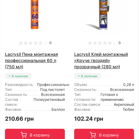
0
0
Lacrysil Пена монтажная
Lacrysil Клей монтажный
профессиональная 60 л
«Круче гвоздей»
(750 мл)
прозрачный (280 мл)
В наличии
В наличии
Разновидность:
Профессиональная
Объем:
0,28 л
Тип:
Под пистолет
Сезонность:
Всесезонная
Сезонность:
Всесезонная
Тип
Готовая к
Состав
Полиуретановый
готовности:
применению
смеси:
Состав смеси:
Акриловый
Фасовка:
Баллон
Фасовка:
Тюбик
210.66 грн
102.24 грн
В корзину
В корзину