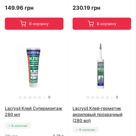
230.19 грн
149.96 грн
В корзину
В корзину
0
0
Lacrysil Клей Супермонтаж
Lacrysil Клей-герметик
280 мл
акриловый прозрачный
(280 мл)
В наличии
В наличии
Объем:
0,28 л