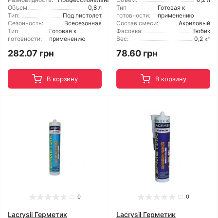
Объем:
0,8 л
Тип
Готовая к
Тип:
Под пистолет
готовности:
применению
Сезонность:
Всесезонная
Состав смеси:
Акриловый
Тип
Готовая к
Фасовка:
Тюбик
готовности:
применению
Вес:
0,2 кг
282.07 грн
78.60 грн
В корзину
В корзину
0
0
Lacrysil Герметик
Lacrysil Герметик