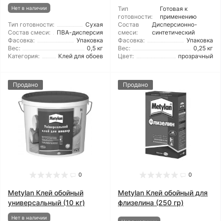
Нет в наличии
Тип
Готовая к
готовности:
применению
Тип готовности:
Сухая
Состав
Дисперсионно-
Состав смеси:
ПВА-дисперсия
смеси:
синтетический
Фасовка:
Упаковка
Фасовка:
Упаковка
Вес:
0,5 кг
Вес:
0,25 кг
Категория:
Клей для обоев
Цвет:
прозрачный
Продано
Продано
0
0
Metylan Клей обойный
Metylan Клей обойный для
универсальный (10 кг)
флизелина (250 гр)
Нет в наличии