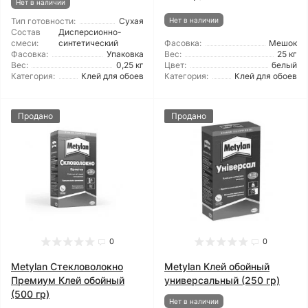
Нет в наличии
Тип готовности:
Сухая
Нет в наличии
Состав
Дисперсионно-
смеси:
синтетический
Фасовка:
Мешок
Фасовка:
Упаковка
Вес:
25 кг
Вес:
0,25 кг
Цвет:
белый
Категория:
Клей для обоев
Категория:
Клей для обоев
Продано
Продано
0
0
Metylan Стекловолокно
Metylan Клей обойный
Премиум Клей обойный
универсальный (250 гр)
(500 гр)
Нет в наличии