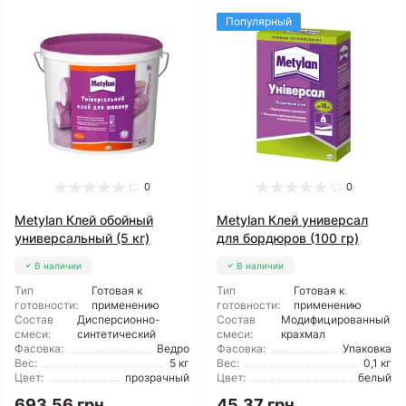
Популярный
0
0
Metylan Клей обойный
Metylan Клей универсал
универсальный (5 кг)
для бордюров (100 гр)
В наличии
В наличии
Тип
Готовая к
Тип
Готовая к
готовности:
применению
готовности:
применению
Состав
Дисперсионно-
Состав
Модифицированный
смеси:
синтетический
смеси:
крахмал
Фасовка:
Ведро
Фасовка:
Упаковка
Вес:
5 кг
Вес:
0,1 кг
Цвет:
прозрачный
Цвет:
белый
693.56 грн
45.37 грн