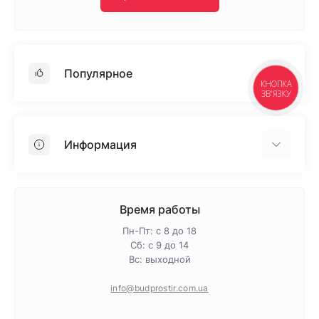
Популярное
КНОПКА
ЗВ'ЯЗКУ
Гипсокартон
OSB
Информация
Пенопласт
Пенополистирол
Доставка
Минеральная вата
Оплата
Время работы
Клей для плитки
Контакты
Пн-Пт: с 8 до 18
Гарантия и возврат
Сб: с 9 до 14
Вс: выходной
Про магазин
Политика конфиденциальности
info@budprostir.com.ua
Блог