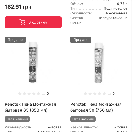
Объем:
0,75 л
182.61 грн
Тип:
Под пистолет
Сезонность:
Всесезонная
Состав
Полиуретановый
В корзину
смеси:
Продано
Продано
0
0
Penotek Пена монтажная
Penotek Пена монтажная
бытовая 65 (850 мл)
бытовая 50 (750 мл)
Нет в наличии
Нет в наличии
Разновидность:
Бытовая
Разновидность:
Бытовая
Тип:
Под трубочку
Объем:
0,75 л