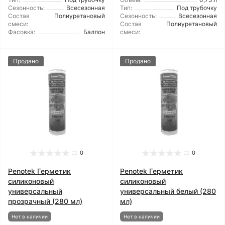
Сезонность:
Всесезонная
Тип:
Под трубочку
Состав
Полиуретановый
Сезонность:
Всесезонная
смеси:
Состав
Полиуретановый
Фасовка:
Баллон
смеси:
Продано
Продано
0
0
Penotek Герметик
Penotek Герметик
силиконовый
силиконовый
универсальный
универсальный белый (280
прозрачный (280 мл)
мл)
Нет в наличии
Нет в наличии