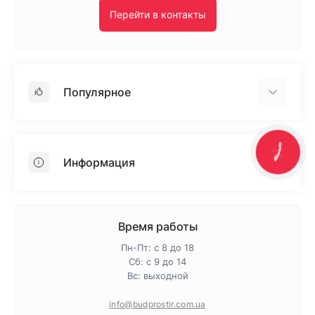
Перейти в контакты
Популярное
Гипсокартон
OSB
КНОПКА
ЗВ'ЯЗКУ
Информация
Пенопласт
Пенополистирол
Доставка
Минеральная вата
Оплата
Время работы
Клей для плитки
Контакты
Пн-Пт: с 8 до 18
Гарантия и возврат
Сб: с 9 до 14
Вс: выходной
Про магазин
Политика конфиденциальности
info@budprostir.com.ua