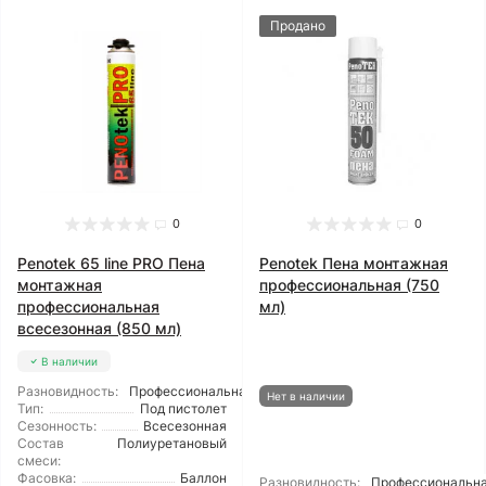
Продано
0
0
Penotek 65 line PRO Пена
Penotek Пена монтажная
монтажная
профессиональная (750
профессиональная
мл)
всесезонная (850 мл)
В наличии
Разновидность:
Профессиональная
Нет в наличии
Тип:
Под пистолет
Сезонность:
Всесезонная
Состав
Полиуретановый
смеси:
Фасовка:
Баллон
Разновидность:
Профессиональн