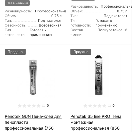
Нет в наличии
Разновидность:
Профессиональн
Разновидность:
Профессиональная
Объем:
0,75 л
Объем:
0,75 л
Тип:
Под пистолет
Тип:
Под пистолет
Тип
Готовая к
Сезонность:
Всесезонная
готовности:
применению
Тип
Готовая к
Состав
Полиуретановый
готовности:
применению
смеси:
Продано
Продано
0
0
Penotek GUN Пена-клей для
Penotek 65 line PRO Пена
пенопласта
монтажная
профессиональная (750
профессиональная (850